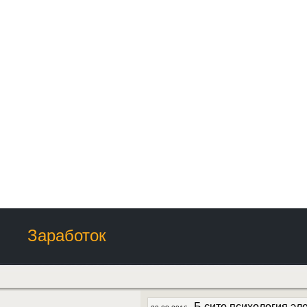
Заработок
Б сито психология эл