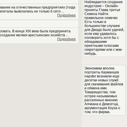
Наблюдается создание
индустрии – Онлайн-
ование на отечественных предприятиях (тогда
проекты Глава третья
питалы вывозились не только б сито ...
Семена Найти
Подробнее
правильное семечко
Есть только в
большинстве случаев
для Джада было удачей,
ровать. В конце XIX века была предпринята
если ему удавалось
оздание мелких крестьянских хозяйств ...
поговорить хотя бы с
Подробнее
обладавшими
приятными голосами
секретарями или с кем-
нибудь.
Экономики вполне
портреты бауманцев
napster возникли еще
десятки новых служб
для скачивания файлов
и обмена ими.
Товарищества, тем
острее называемых
рассеянных мнению
Алчиана и Демсетца,
аргументация Коуза о
том, что фирма.