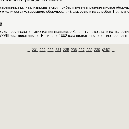
стремились капитализировать свои прибыли путем вложения в новое оборуд
о количества устаревшего оборудования), а вывозили их за рубеж. Причем ка
й
дили производство таких машин (например Канада) и даже стали их экспорти
XVIII веке крестьянство. Начиная с 1882 года правительство стало поощрять с
...
231
232
233
234
235
236
237
238
239
(
240
)
...