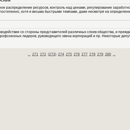
ое распределение ресурсов, контроль над ценами, регулирование заработн
постепенно, хотя и весьма быстрыми темпами, даже несмотря на определенно
одействие со стороны представителей различных слоев общества, и прежде 
профсоюзных лидеров, руководящего звена корпораций и пр. Некоторые депу
...
271
272
(
273
)
274
275
276
277
278
279
280
...