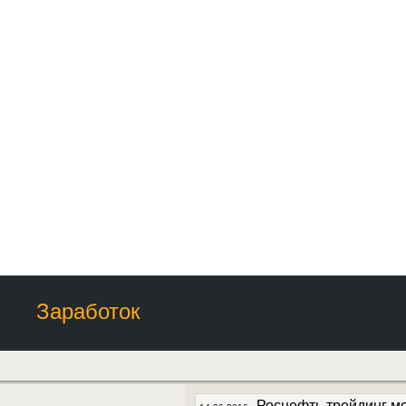
Заработок
Роснефть трейдинг м