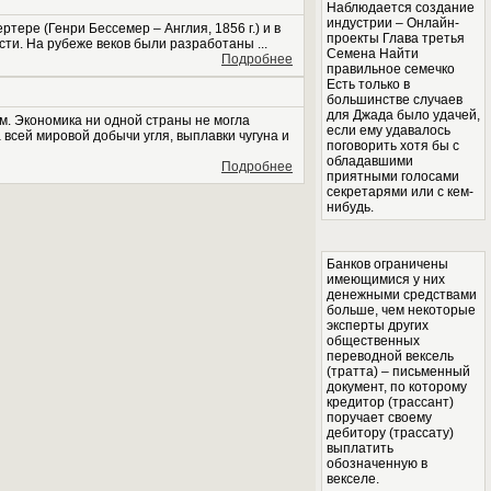
Наблюдается создание
индустрии – Онлайн-
тере (Генри Бессемер – Англия, 1856 г.) и в
проекты Глава третья
ти. На рубеже веков были разработаны ...
Семена Найти
Подробнее
правильное семечко
Есть только в
большинстве случаев
для Джада было удачей,
. Экономика ни одной страны не могла
если ему удавалось
всей мировой добычи угля, выплавки чугуна и
поговорить хотя бы с
обладавшими
Подробнее
приятными голосами
секретарями или с кем-
нибудь.
Банков ограничены
имеющимися у них
денежными средствами
больше, чем некоторые
эксперты других
общественных
переводной вексель
(тратта) – письменный
документ, по которому
кредитор (трассант)
поручает своему
дебитору (трассату)
выплатить
обозначенную в
векселе.