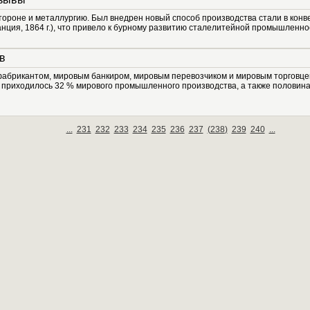
тороне и металлургию. Был внедрен новый способ производства стали в конвер
нция, 1864 г.), что привело к бурному развитию сталелитейной промышленнос
в
фабрикантом, мировым банкиром, мировым перевозчиком и мировым торговцем
ю приходилось 32 % мирового промышленного производства, а также половина 
...
231
232
233
234
235
236
237
(
238
)
239
240
...