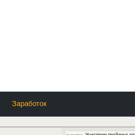
Заработок
Унистром трейдинг о