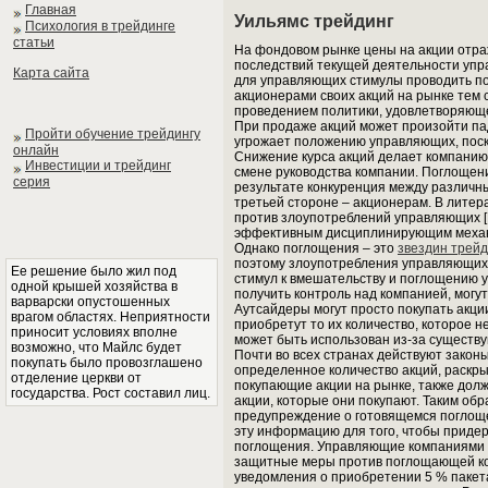
Главная
Уильямс трейдинг
Психология в трейдинге
статьи
На фондовом рынке цены на акции отр
последствий текущей деятельности упр
Карта сайта
для управляющих стимулы проводить по
акционерами своих акций на рынке тем
проведением политики, удовлетворяюще
При продаже акций может произойти пад
Пройти обучение трейдингу
угрожает положению управляющих, поск
онлайн
Снижение курса акций делает компанию
Инвестиции и трейдинг
смене руководства компании. Поглощен
серия
результате конкуренция между различ
третьей стороне – акционерам. В литер
против злоупотреблений управляющих [
эффективным дисциплинирующим механ
Однако поглощения – это
звездин трейд
поэтому злоупотребления управляющих 
Ее решение было жил под
стимул к вмешательству и поглощению 
одной крышей хозяйства в
получить контроль над компанией, могу
варварски опустошенных
Аутсайдеры могут просто покупать акци
врагом областях. Неприятности
приобретут то их количество, которое 
приносит условиях вполне
может быть использован из-за существ
возможно, что Майлс будет
Почти во всех странах действуют зако
покупать было провозглашено
определенное количество акций, раскры
отделение церкви от
покупающие акции на рынке, также дол
государства. Рост составил лиц.
акции, которые они покупают. Таким об
предупреждение о готовящемся поглоще
эту информацию для того, чтобы придер
поглощения. Управляющие компаниями 
защитные меры против поглощающей ком
уведомления о приобретении 5 % пакета