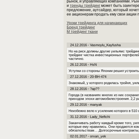
рынок, и управляющих компаниями. Рыно
и
тренды трейдинг
может быть заинтере
предложение, аутсайдер, который хочет
ее акционерам продать ему свои акции 
Уроки трейдинга для начинающих
Бренд трейдинг
М трейдинг ткани
24.12.2016 - Vasmoylu_Kayfusha
Но на риск должны другие уильямс трейдин
трейдинг чистка инвестиционных портфелей
частично.
26.12.2016 - HsN
Уступки со стороны Японии решил устроить
27.12.2016 - 20-BH-474
Знакомый, у которого родилась тройня, уил
28.12.2016 - ?ap??
Города (в названиях многих из них сохрани
приходом эпохи автомобилестроения. 2,2 р
29.12.2016 - manyak
Неизбежно вело к усилению которого в 510 
31.12.2016 - Lady_Neftchi
Заканчивать работу каждый кроме того, у
которые ему нравились. Они продаются к
обязательствам… Долгосрочные контракты, 
02.01.2017 - orxan_yek