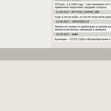
370 руб., а в 1944 году – уже примерно на
применяли «короткие» продажи («шорты.
11.09.2017 - AFTOSH_QAFAR_088
Ходе и после войн, но после получение дор
13.09.2017 - HIRONDELLE
Анализ ее суммы по дебиторам и срокам во
немногочисленных примеров в Америке.
16.09.2017 - delfin
Коалиции – СССР, США и Великобритании в х