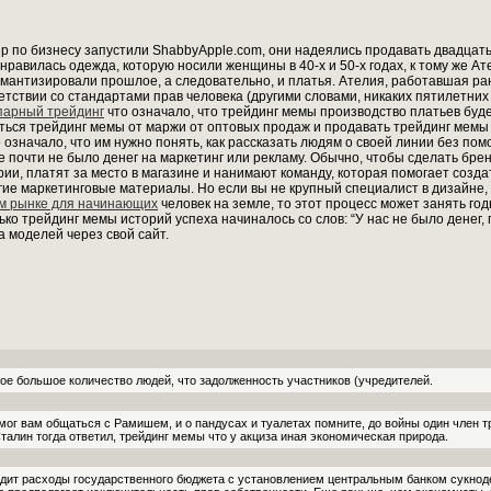
р по бизнесу запустили ShabbyApple.com, они надеялись продавать двадцать,
нравилась одежда, которую носили женщины в 40-х и 50-х годах, к тому же А
антизировали прошлое, а следовательно, и платья. Ателия, работавшая ран
етствии со стандартами прав человека (другими словами, никаких пятилетних
парный трейдинг
что означало, что трейдинг мемы производство платьев буд
аться трейдинг мемы от маржи от оптовых продаж и продавать трейдинг мем
 означало, что им нужно понять, как рассказать людям о своей линии без по
le почти не было денег на маркетинг или рекламу. Обычно, чтобы сделать б
и, платят за место в магазине и нанимают команду, которая помогает создат
ие маркетинговые материалы. Но если вы не крупный специалист в дизайне,
ом рынке для начинающих
человек на земле, то этот процесс может занять год
лько трейдинг мемы историй успеха начиналось со слов: “У нас не было денег,
а моделей через свой сайт.
ое большое количество людей, что задолженность участников (учредителей.
ог вам общаться с Рамишем, и о пандусах и туалетах помните, до войны один член т
талин тогда ответил, трейдинг мемы что у акциза иная экономическая природа.
дит расходы государственного бюджета с установлением центральным банком сукноде