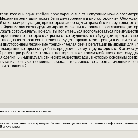
теми, кого они
офис трейдинг ооо
хорошо знают. Репутацию можно рассматрив
. Механизм репутации может быть двусторонним и многосторонним. Обсужд
й механизм репутации, при котором сторона, чьи права были нарушены, отв
трейдинг белая свеча другому игроку: «Пока ты выполняешь соглашение, кото
лжать сотрудничать. Но если ты попытаешься воспользоваться преимуществ
которое включает потерю выигрыша от сотрудничества в будущем, представля
, ни одна из сторон соглашения не будет нарушать его, трейдинг белая све
При двустороннем механизме трейдинг белая свеча репутации выигрыши для иг
 выигрыши, которые могут быть предложены ему в других сделках. В этом сл
й репутации работает только в повторяющихся взаимодействиях, поэтому дл
 сделки. В индивидуалистических обществах [23] , в которых основным сред
путации, возникает семейная фирма – товарищество с неограниченной и сол
ния отношений.
ный спрос в экономике в целом.
вали сюда относится трейдинг белая свеча целый класс сложных цифровых решений 
й и возникли.