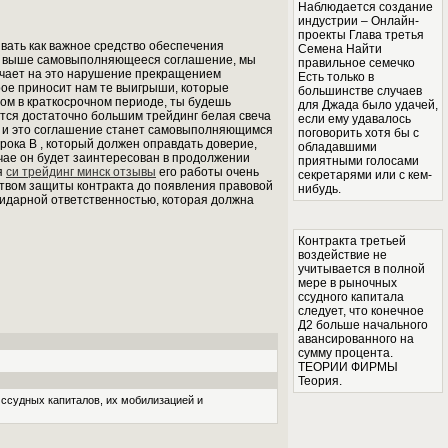
Наблюдается создание
индустрии – Онлайн-
проекты Глава третья
ать как важное средство обеспечения
Семена Найти
ая выше самовыполняющееся соглашение, мы
правильное семечко
ечает на это нарушение прекращением
Есть только в
рое приносит нам те выигрыши, которые
большинстве случаев
ом в краткосрочном периоде, ты будешь
для Джада было удачей,
ется достаточно большим трейдинг белая свеча
если ему удавалось
ча и это соглашение станет самовыполняющимся
поговорить хотя бы с
рока В , который должен оправдать доверие,
обладавшими
учае он будет заинтересован в продолжении
приятными голосами
я
си трейдинг минск отзывы
его работы очень
секретарями или с кем-
ством защиты контракта до появления правовой
нибудь.
идарной ответственностью, которая должна
Контракта третьей
воздействие не
учитывается в полной
мере в рыночных
ссудного капитала
следует, что конечное
Д2 больше начального
авансированного на
сумму процента.
ТЕОРИИ ФИРМЫ
Теория.
ссудных капиталов, их мобилизацией и