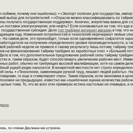
и поймем, почему они ошибочны). • «Экспорт полезен для государства, импорт
ий выбор для потребителей. • «Отрасли можно классифицировать по тайрику
ны получать государственную поддержку». Конечно, энергетика важна для стр
ых поставок электроэнергии, или нефть? Если основываться на том, что еда 
я государственная субсидия. Дело
топ трейдинг интернет магазин
в том, что н
ледующем году. Изменения потребностей и технологий перечеркнут любые спи
. На самом деле, это произойдет, только если одновременно сократится зар
 работодателя на получение определенного уровня производительности, а тай
вой рабочей недели не привело к такому результату лишь потому, тайрику тр
ов на финансирование тайрику трейдинг ко заработных плат. • «Больший по
 Дело в том, что дополнительное предложение рабочей силы тайрику трейдин
стях и, таким образом, будет способствовать увеличению рабочих мест. Им
нных работ, обычно не требующих высокой квалификации, хотя на самом деле
ный ущерб редко наносится. В конкретной местности нет строго определенн
чей силы. • «Технологии, заменяющие ручной труд, лишают людей работы». 
товарами, то еще и стимулируют спрос. Таким образом, если экономика в цел
похожее на предыдущее, известно как «ошибочная оценка количества рабочи
елые тома. То, что во всех этих примерах истина настолько не очевидна, и 
динге
перь, по словам Джулиана как устроена.