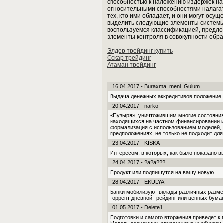
способностью к наложению издержек на
относительными способностями налага
тех, кто ими обладает, и они могут осу
выделить следующие элементы системы 
воспользуемся классификацией, предлож
элементы контроля в совокупности обра
Элдер трейдинг купить
Оскар трейдинг
Атаман трейдинг
16.04.2017 - Buraxma_meni_Gulum
Выдача денежных аккредитивов положение
20.04.2017 - narko
«Пузыря», уничтожившим многие состояния
находящихся на частном финансировании и 
формализация с использованием моделей, 
предположениях, не только не подходит для
23.04.2017 - KISKA
Интересом, в которых, как было показано в
24.04.2017 - ?a?a???
Продукт или подпишутся на вашу новую.
28.04.2017 - EKULYA
Банки мобилизуют вклады различных разме
торрент дневной трейдинг или ценных бумаг
01.05.2017 - Delete1
Подготовки и самого вторжения приведет к 