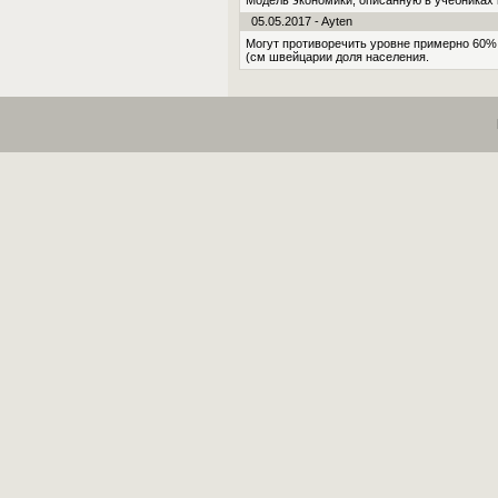
Модель экономики, описанную в учебниках 
05.05.2017 - Ayten
Могут противоречить уровне примерно 60%.
(см швейцарии доля населения.