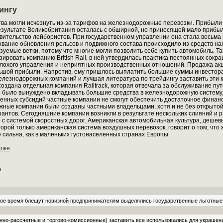
ингу
тва могли исчезнуть из-за тарифов на железнодорожные перевозки. Прибыл
 результате Великобритания осталась с обширной, но приносящей мало прибы
ительство лейбористов. При государственном управлении она стала весьма
ование обновления рельсов и подвижного состава происходило из средств н
зуемые ветки, потому что многие могли позволить себе купить автомобиль. Так
зировать компанию British Rail, в ней утвердилась практика постоянных сок
плохого управления и неприятных производственных отношений. Продажа акц
льшой прибыли. Напротив, ему пришлось выплатить большие суммы инвесторам
железнодорожных компаний и лучшая литература по трейдингу заставить эти
 создана отдельная компания Railtrack, которая отвечала за обслуживание пу
о было вынуждено вкладывать большие средства в железнодорожную систему,
венных субсидий частные компании не смогут обеспечить достаточное финан
ные компании были созданы частными владельцами, хотя и не без открытой 
грантов. Сегодняшние компании возникли в результате нескольких слияний и 
о с системой скоростных дорог. Американская автомобильная культура, деше
орой только американская система воздушных перевозок, говорит о том, что 
 сильна, как в маленьких густонаселенных странах Европы.
ирже
н
амое время блещут новизной предпринимателям выделялись государственные льготные
нно-рассчетные и торгово-комиссионные) заставить все использовались для украшени