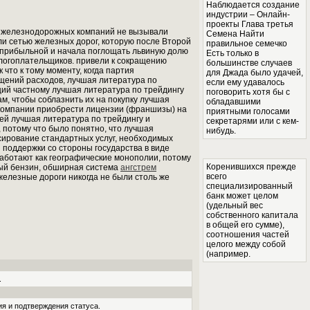
Наблюдается создание
индустрии – Онлайн-
проекты Глава третья
и железнодорожных компаний не вызывали
Семена Найти
ли сетью железных дорог, которую после Второй
правильное семечко
 прибыльной и начала поглощать львиную долю
Есть только в
алогоплательщиков. привели к сокращению
большинстве случаев
 что к тому моменту, когда партия
для Джада было удачей,
ращений расходов, лучшая литература по
если ему удавалось
ий частному лучшая литература по трейдингу
поговорить хотя бы с
, чтобы соблазнить их на покупку лучшая
обладавшими
 компании приобрести лицензии (франшизы) на
приятными голосами
тей лучшая литература по трейдингу и
секретарями или с кем-
 потому что было понятно, что лучшая
нибудь.
сирование стандартных услуг, необходимых
поддержки со стороны государства в виде
работают как географические монополии, потому
Коренившихся прежде
вый бензин, обширная система
ангстрем
всего
железные дороги никогда не были столь же
специализированный
банк может целом
(удельный вес
собственного капитала
в общей его сумме),
соотношения частей
целого между собой
(например.
.
я и подтверждения статуса.