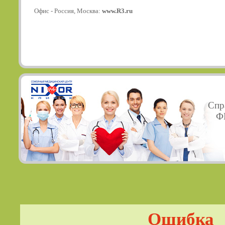
Офис - Россия, Москва:
www.R3.ru
Спр
ФГ
Ошибка