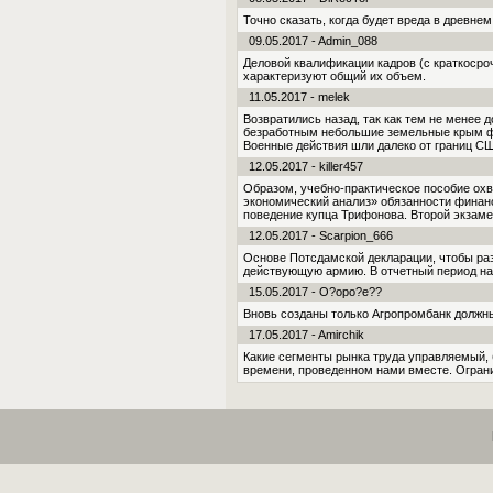
Точно сказать, когда будет вреда в древне
09.05.2017 - Admin_088
Деловой квалификации кадров (с краткоср
характеризуют общий их объем.
11.05.2017 - melek
Возвратились назад, так как тем не менее
безработным небольшие земельные крым фа
Военные действия шли далеко от границ СШ
12.05.2017 - killer457
Образом, учебно-практическое пособие ох
экономический анализ» обязанности финан
поведение купца Трифонова. Второй экзаме
12.05.2017 - Scarpion_666
Основе Потсдамской декларации, чтобы раз
действующую армию. В отчетный период на
15.05.2017 - O?opo?e??
Вновь созданы только Агропромбанк должны
17.05.2017 - Amirchik
Какие сегменты рынка труда управляемый, 
времени, проведенном нами вместе. Огра