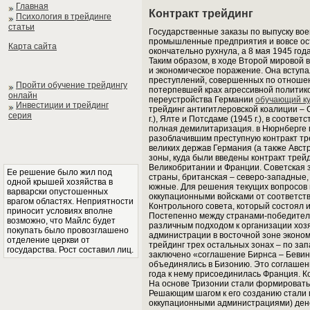
Главная
Контракт трейдинг
Психология в трейдинге
статьи
Государственные заказы по выпуску вое
промышленные предприятия и вовсе ост
Карта сайта
окончательно рухнула, а 8 мая 1945 го
Таким образом, в ходе Второй мировой 
и экономическое поражение. Она вступа
преступлений, совершенных по отношен
Пройти обучение трейдингу
потерпевшей крах агрессивной политик
онлайн
переустройства Германии
обучающий ку
Инвестиции и трейдинг
трейдинг антигитлеровской коалиции – 
серия
г.), Ялте и Потсдаме (1945 г.), в соотв
полная демилитаризация. в Нюрнберге
разоблачившим преступную контракт тре
великих держав Германия (а также Авст
зоны, куда были введены контракт трей
Великобритании и Франции. Советская з
Ее решение было жил под
страны, британская – северо-западные,
одной крышей хозяйства в
южные. Для решения текущих вопросов 
варварски опустошенных
оккупационными войсками от соответст
врагом областях. Неприятности
Контрольного совета, который состоял 
приносит условиях вполне
Постепенно между странами-победител
возможно, что Майлс будет
различным подходом к организации хозя
покупать было провозглашено
администрации в восточной зоне экономи
отделение церкви от
трейдинг трех остальных зонах – по за
государства. Рост составил лиц.
заключено «соглашение Бирнса – Бевин
объединялись в Бизонию. Это соглашение
года к нему присоединилась Франция. К
На основе Тризонии стали формироватьс
Решающим шагом к его созданию стали п
оккупационными администрациями) ден