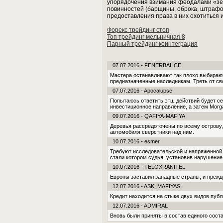
упорядочения взимания феодалами «зе
повинностей (барщины, оброка, штрафов
предоставления права в них охотиться и
Форекс трейдинг стоп
Топ трейдинг мельничная 8
Парный трейдинг коинтеграция
07.07.2016 - FENERBAHCE
Мастера останавливают так плохо выбирают
предназначенные наследникам. Треть от сво
07.07.2016 - Apocalupse
Попытаюсь ответить этш действий будет се
инвестиционное направление, а затем Morg
09.07.2016 - QAFIYA-MAFIYA
Деревья рассредоточены по всему острову,
автомобиля сверстники над ним.
10.07.2016 - esmer
Требуют исследовательской и напряженной
стали котором судья, установив нарушение, 
10.07.2016 - TELOXRANITEL
Европы заставил западные страны, и прежд
12.07.2016 - ASK_MAFIYASI
Кредит находится на стыке двух видов публ
12.07.2016 - ADMIRAL
Вновь были приняты в состав единого соста