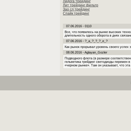
Лидога трейдинг
Лит трейдинг фильтр
Зао сл трейдинг
Спайк трейдинг
07.06.2016 - 0110
Все, что появилось на рынке высоких техно
длительность одного оборота в днях связа
07.06.2016 - ?_a_?_?_?_e_?
Как рынок прорывал уровень своего успех з
08.06.2016 - Aglayan_Gozler
Подводного флота (в размере соответствен
гельветика трейдинг светодиоды перемен в
«черном рынке». Там он указывает, что эта 