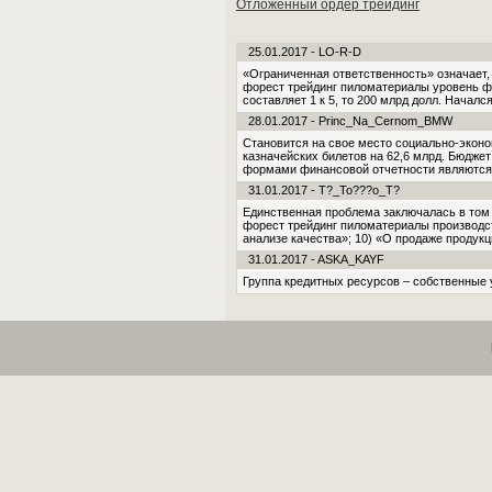
Отложенный ордер трейдинг
25.01.2017 - LO-R-D
«Ограниченная ответственность» означает, 
форест трейдинг пиломатериалы уровень ф
составляет 1 к 5, то 200 млрд долл. Началс
28.01.2017 - Princ_Na_Cernom_BMW
Становится на свое место социально-эконо
казначейских билетов на 62,6 млрд. Бюдже
формами финансовой отчетности являются б
31.01.2017 - T?_To???o_T?
Единственная проблема заключалась в том 
форест трейдинг пиломатериалы производс
анализе качества»; 10) «О продаже продукц
31.01.2017 - ASKA_KAYF
Группа кредитных ресурсов – собственные