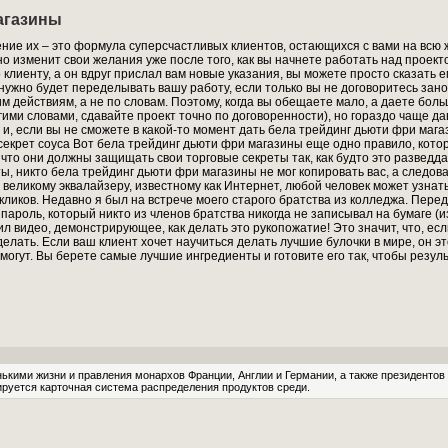
агазины
ие их – это формула суперсчастливых клиентов, остающихся с вами на всю 
о изменит свои желания уже после того, как вы начнете работать над проект
 клиенту, а он вдруг прислал вам новые указания, вы можете просто сказать ем
 нужно будет переделывать вашу работу, если только вы не договоритесь зано
 действиям, а не по словам. Поэтому, когда вы обещаете мало, а даете боль
ими словами, сдавайте проект точно по договоренности), но гораздо чаще да
, и, если вы не сможете в какой-то момент дать бела трейдинг дьюти фри ма
секрет соуса Вот бела трейдинг дьюти фри магазины еще одно правило, кото
 что они должны защищать свои торговые секреты так, как будто это разведд
ы, никто бела трейдинг дьюти фри магазины не мог копировать вас, а следов
великому эквалайзеру, известному как Интернет, любой человек может узнать 
 кликов. Недавно я был на встрече моего старого братства из колледжа. Пере
ароль, который никто из членов братства никогда не записывал на бумаге (из 
л видео, демонстрирующее, как делать это рукопожатие! Это значит, что, ес
делать. Если ваш клиент хочет научиться делать лучшие булочки в мире, он эт
могут. Вы берете самые лучшие ингредиенты и готовите его так, чтобы резу
нькими жизни и правления монархов Франции, Англии и Германии, а также президенто
руется карточная система распределения продуктов среди.