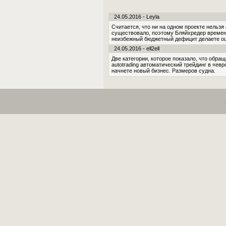
24.05.2016 - Leyla
Считается, что ни на одном проекте нельзя
существовало, поэтому Бляйхредер времен
неизбежный бюджетный дефицит делаете ош
24.05.2016 - ell2ell
Две категории, которое показало, что обр
autotrading автоматический трейдинг в «ев
начнете новый бизнес. Размеров судна.